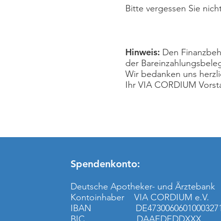
Bitte vergessen Sie ni
Hinweis:
Den Finanzbehö
der Bareinzahlungsbele
Wir bedanken uns herzlic
Ihr VIA CORDIUM Vorst
Spendenkonto:
Deutsche Apotheker- und Ärztebank
Kontoinhaber VIA CORDIUM e.V.
IBAN DE47300606010003271
BIC DAAEDEDDXXX