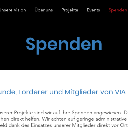
Unsere Vision
Über uns
Projekte
Events
Spenden
Spenden
unde, Förderer und Mitglieder von VI
nserer Projekte sind wir auf Ihre Spenden angewiesen. D
en direkt helfen. Wir achten auf geringe administrative
Geld dank des Einsatzes unserer Mitglieder direkt vor Ort