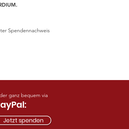
RDIUM.
chter Spendennachweis
der ganz bequem via
ayPal:
Jetzt spenden