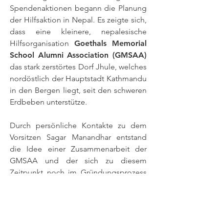
Spendenaktionen begann die Planung
der Hilfsaktion in Nepal. Es zeigte sich,
dass eine kleinere, nepalesische
Hilfsorganisation
Goethals Memorial
School Alumni Association (GMSAA)
das stark zerstörtes Dorf Jhule, welches
nordöstlich der Hauptstadt Kathmandu
in den Bergen liegt, seit den schweren
Erdbeben unterstütze.
Durch persönliche Kontakte zu dem
Vorsitzen Sagar Manandhar entstand
die Idee einer Zusammenarbeit der
GMSAA und der sich zu diesem
Zeitpunkt noch im Gründungsprozess
befindlichen Hilfsorganisation VIA
CORDIUM.
Gemeinsam mit den
Dorfbewohnern des Dorfes Jhule