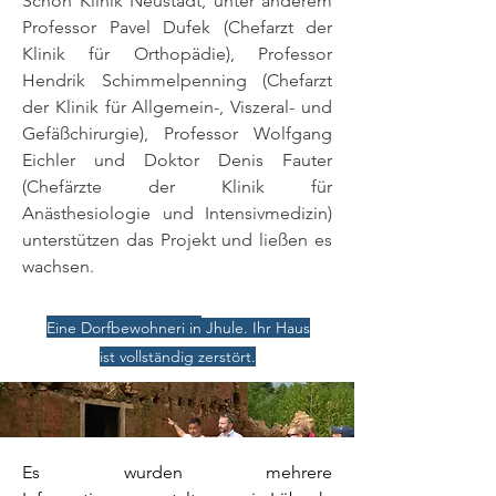
Schön Klinik Neustadt, unter anderem
Professor Pavel Dufek (Chefarzt der
Klinik für Orthopädie), Professor
Hendrik Schimmelpenning (Chefarzt
der Klinik für Allgemein-, Viszeral- und
Gefäßchirurgie), Professor Wolfgang
Eichler und Doktor Denis Fauter
(Chefärzte der Klinik für
Anästhesiologie und Intensivmedizin)
unterstützen das Projekt und ließen es
wachsen.
Eine Dorfbewohneri in
Jhule. Ihr Haus
ist vollständig zerstört.
Es wurden mehrere